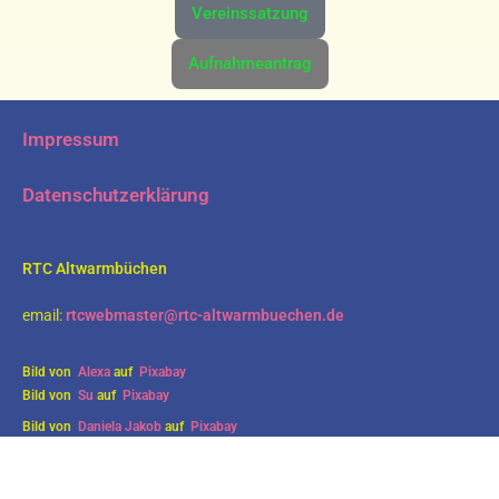
Vereinssatzung
Aufnahmeantrag
Impressum
Datenschutzerklärung
RTC Altwarmbüchen
email:
rtcwebmaster@rtc-altwarmbuechen.de
Bild von
Alexa
auf
Pixabay
Bild von
Su
auf
Pixabay
Bild von
Daniela Jakob
auf
Pixabay