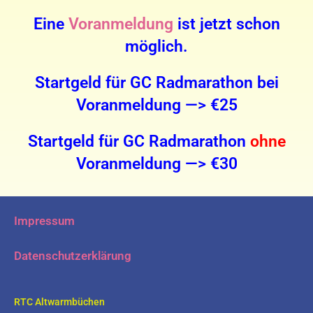
Eine
Voranmeldung
ist jetzt schon
möglich.
Startgeld für GC Radmarathon bei
Voranmeldung —> €25
Startgeld für GC Radmarathon
ohne
Voranmeldu
ng —> €30
Impressum
Datenschutzerklärung
RTC Altwarmbüchen